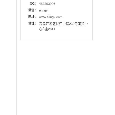
QQ：
467303906
微信：
elingv
网址：
www.elingv.com
地址：
青岛开发区长江中路230号国贸中
心A座2811