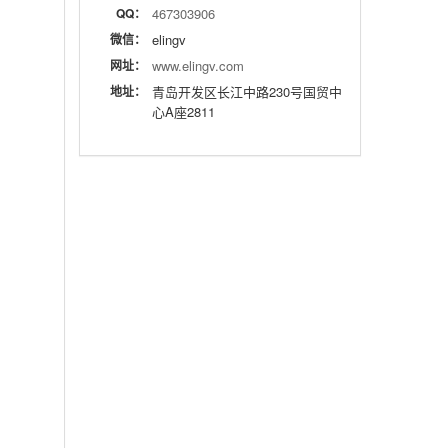
QQ：
467303906
微信：
elingv
网址：
www.elingv.com
地址：
青岛开发区长江中路230号国贸中
心A座2811