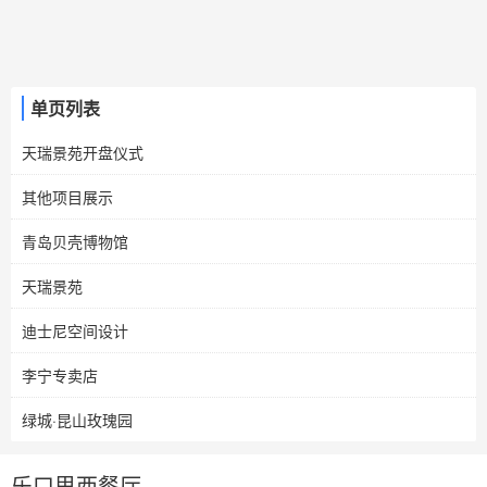
单页列表
天瑞景苑开盘仪式
其他项目展示
青岛贝壳博物馆
天瑞景苑
迪士尼空间设计
李宁专卖店
绿城·昆山玫瑰园
乐口思西餐厅