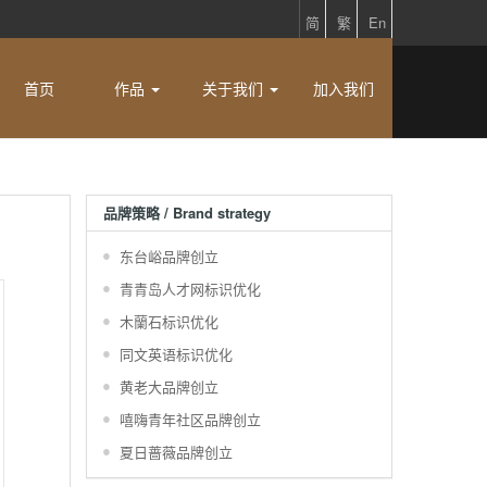
简
繁
En
首页
作品
关于我们
加入我们
品牌策略 / Brand strategy
东台峪品牌创立
青青岛人才网标识优化
木蘭石标识优化
同文英语标识优化
黄老大品牌创立
嘻嗨青年社区品牌创立
夏日蔷薇品牌创立